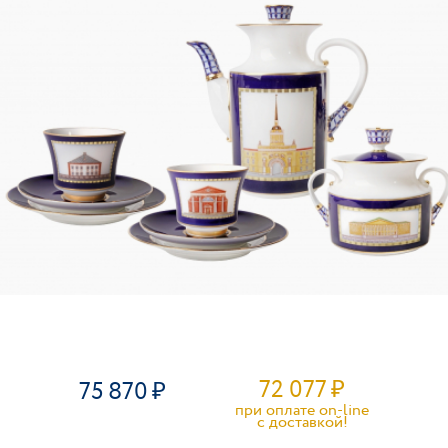
72 077
₽
75 870
при оплате on-line
c доставкой!