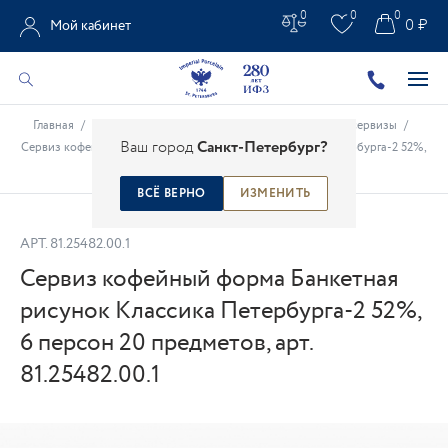
0
0
0
0 ₽
Мой кабинет
Главная
/
Каталог
/
Сервизы
/
Фарфоровые кофейные сервизы
/
Ваш город
Санкт-Петербург?
Сервиз кофейный форма Банкетная рисунок Классика Петербурга-2 52%,
6 персон 20 предметов, арт. 81.25482.00.1
ВСЁ ВЕРНО
ИЗМЕНИТЬ
АРТ.
81.25482.00.1
Сервиз кофейный форма Банкетная
рисунок Классика Петербурга-2 52%,
6 персон 20 предметов, арт.
81.25482.00.1