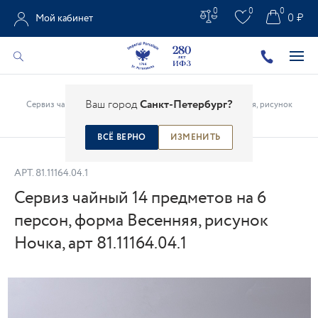
0
0
0
0 ₽
Мой кабинет
Главная
/
Каталог
/
Сервизы
/
Ваш город
Санкт-Петербург?
Сервиз чайный 14 предметов на 6 персон, форма Весенняя, рисунок
Ночка, арт 81.11164.04.1
ВСЁ ВЕРНО
ИЗМЕНИТЬ
АРТ.
81.11164.04.1
Сервиз чайный 14 предметов на 6
персон, форма Весенняя, рисунок
Ночка, арт 81.11164.04.1