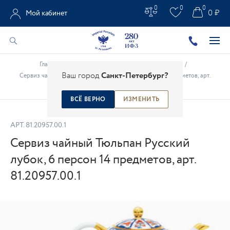
0
0
0
0 ₽
Мой кабинет
Главная
/
Каталог
/
Сервизы
/
Чайные сервизы
/
Ваш город
Санкт-Петербург?
Сервиз чайный Тюльпан Русский лубок, 6 персон 14 предметов, арт.
81.20957.00.1
ВСЁ ВЕРНО
ИЗМЕНИТЬ
АРТ.
81.20957.00.1
Сервиз чайный Тюльпан Русский
лубок, 6 персон 14 предметов, арт.
81.20957.00.1