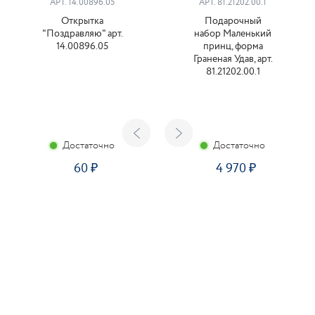
АРТ. 14.00896.05
АРТ. 81.21202.00.1
Открытка
Подарочный
"Поздравляю" арт.
набор Маленький
14.00896.05
принц, форма
Граненая Удав, арт.
81.21202.00.1
Достаточно
Достаточно
60
4 970