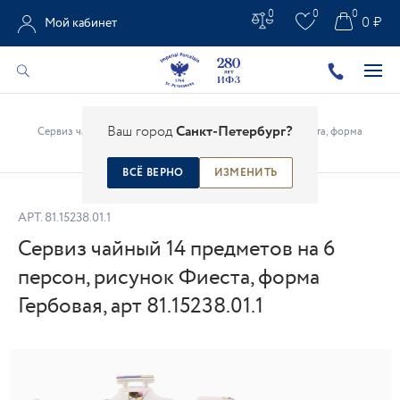
0
0
0
0 ₽
Мой кабинет
Главная
/
Каталог
/
Сервизы
/
Ваш город
Санкт-Петербург?
Сервиз чайный 14 предметов на 6 персон, рисунок Фиеста, форма
Гербовая, арт 81.15238.01.1
ВСЁ ВЕРНО
ИЗМЕНИТЬ
АРТ.
81.15238.01.1
Сервиз чайный 14 предметов на 6
персон, рисунок Фиеста, форма
Гербовая, арт 81.15238.01.1