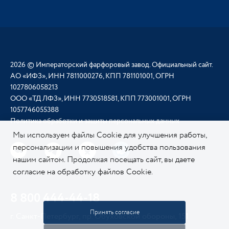
2026 © Императорский фарфоровый завод. Официальный сайт.
АО «ИФЗ», ИНН 7811000276, КПП 781101001, ОГРН
1027806058213
ООО «ТД ЛФЗ», ИНН 7730518581, КПП 773001001, ОГРН
1057746055388
Политика обработки и защиты персональных данных
Мы используем файлы Cookie для улучшения работы,
персонализации и повышения удобства пользования
нашим сайтом. Продолжая посещать сайт, вы даете
согласие на обработку файлов Cookie.
Подробнее о
нашей политике в отношении Cookie.
8 800 444-44-18
Принять согласие
г. Санкт-Петербург, пр. Обуховской обороны, 151