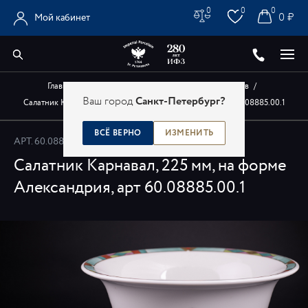
0
0
0
0 ₽
Мой кабинет
Главная
/
Каталог
/
Авторские изделия художников
/
Ваш город
Санкт-Петербург?
Салатник Карнавал, 225 мм, на форме Александрия, арт 60.08885.00.1
ВСЁ ВЕРНО
ИЗМЕНИТЬ
АРТ.
60.08885.00.1
Салатник Карнавал, 225 мм, на форме
Александрия, арт 60.08885.00.1