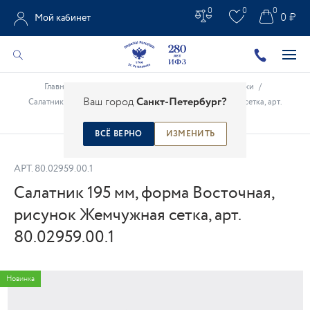
0
0
0
0 ₽
Мой кабинет
Главная
/
Каталог
/
Столовые предметы
/
Салатники
/
Ваш город
Санкт-Петербург?
Салатник 195 мм, форма Восточная, рисунок Жемчужная сетка, арт.
80.02959.00.1
ВСЁ ВЕРНО
ИЗМЕНИТЬ
АРТ.
80.02959.00.1
Салатник 195 мм, форма Восточная,
рисунок Жемчужная сетка, арт.
80.02959.00.1
Новинка