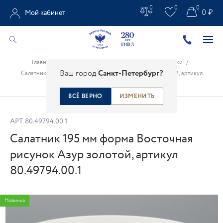
0
0
0
0 ₽
Мой кабинет
Главная
/
Каталог
/
Столовые предметы
/
Салатники
/
Ваш город
Санкт-Петербург?
Салатник 195 мм форма Восточная рисунок Азур золотой, артикул
80.49794.00.1
ВСЁ ВЕРНО
ИЗМЕНИТЬ
АРТ.
80.49794.00.1
Салатник 195 мм форма Восточная
рисунок Азур золотой, артикул
80.49794.00.1
Новинка