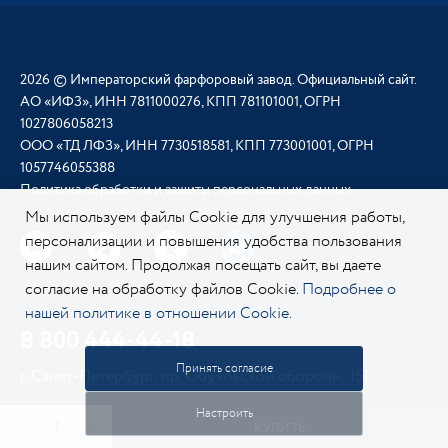
2026 © Императорский фарфоровый завод. Официальный сайт.
АО «ИФЗ», ИНН 7811000276, КПП 781101001, ОГРН
1027806058213
ООО «ТД ЛФЗ», ИНН 7730518581, КПП 773001001, ОГРН
1057746055388
Политика обработки и защиты персональных данных
Мы используем файлы Cookie для улучшения работы,
персонализации и повышения удобства пользования
нашим сайтом. Продолжая посещать сайт, вы даете
согласие на обработку файлов Cookie.
Подробнее о
нашей политике в отношении Cookie.
8 800 444-44-18
Принять согласие
г. Санкт-Петербург, пр. Обуховской обороны, 151
Настроить
КУПИТЬ