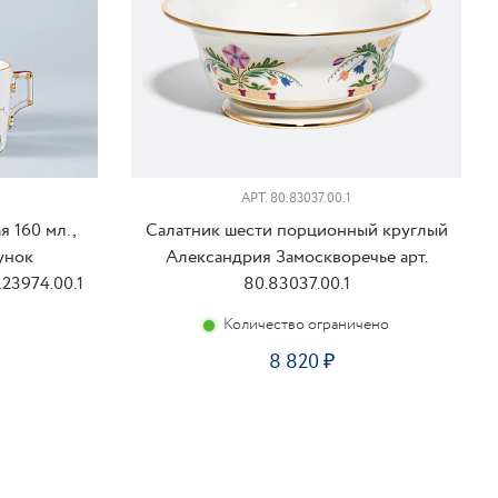
АРТ. 80.83037.00.1
 160 мл.,
Салатник шести порционный круглый
унок
Александрия Замоскворечье арт.
.23974.00.1
80.83037.00.1
Количество ограничено
8 820