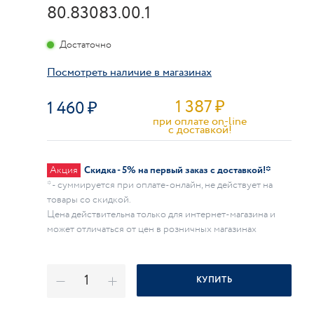
80.83083.00.1
Достаточно
Посмотреть наличие в магазинах
1 387
₽
1 460
при оплате on-line
c доставкой!
Акция
Скидка - 5% на первый заказ с доставкой!*
* - суммируется при оплате-онлайн, не действует на
товары со скидкой.
Цена действительна только для интернет-магазина и
может отличаться от цен в розничных магазинах
КУПИТЬ