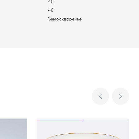
40
46
Замоскворечье