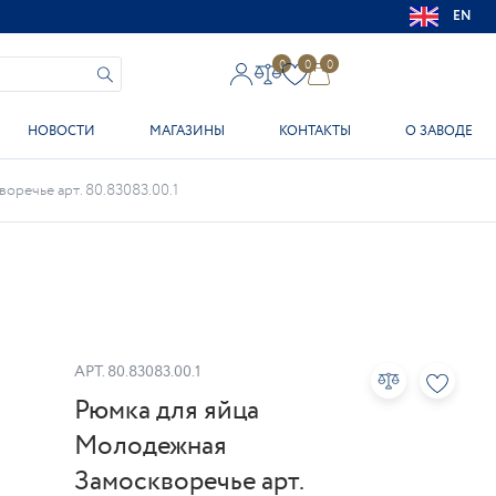
EN
0
0
0
НОВОСТИ
МАГАЗИНЫ
КОНТАКТЫ
О ЗАВОДЕ
речье арт. 80.83083.00.1
АРТ.
80.83083.00.1
Рюмка для яйца
Молодежная
Замоскворечье арт.