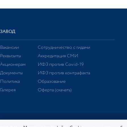
ЗАВОД
Вакансии
Сотрудничество с гидами
Реквизиты
Аккредитация СМИ
Акционерам
ИФЗ против Covid-19
Документы
ИФЗ против контрафакта
Политика
Образование
Галерея
Оферта (скачать)