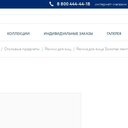
8 800 444-44-18
интернет-магазин
КОЛЛЕКЦИИ
ИНДИВИДУАЛЬНЫЕ ЗАКАЗЫ
ГАЛЕРЕЯ
/
Столовые предметы
/
Рюмки для яиц
/
Рюмка для яица Золотая лента