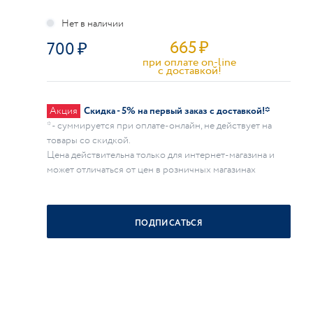
665
₽
700
при оплате on-line
c доставкой!
Акция
Скидка - 5% на первый заказ с доставкой!*
* - суммируется при оплате-онлайн, не действует на
товары со скидкой.
Цена действительна только для интернет-магазина и
может отличаться от цен в розничных магазинах
ПОДПИСАТЬСЯ