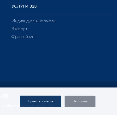
УСЛУГИ В2В
Индивидуальные заказы
Экспорт
Франчайзинг
-18
Принять согласие
Настроить
 пр. Обуховской обороны, 151