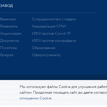
ЗАВОД
Вакансии
Сотрудничество с гидами
Реквизиты
Аккредитация СМИ
Акционерам
ИФЗ против Covid-19
Документы
ИФЗ против контрафакта
Политика
Образование
Галерея
Оферта (скачать)
Мы используем файлы Cookie для улучшения работ
2026 © Императорский фарфоровый завод. Официальный сайт.
АО «ИФЗ», ИНН 7811000276, КПП 781101001, ОГРН 1027806058213
сайтом. Продолжая посещать сайт, вы даете соглас
ООО «ТД ЛФЗ», ИНН 7730518581, КПП 773001001, ОГРН 105774605538
отношении Cookie.
Политика обработки и защиты персональных данных