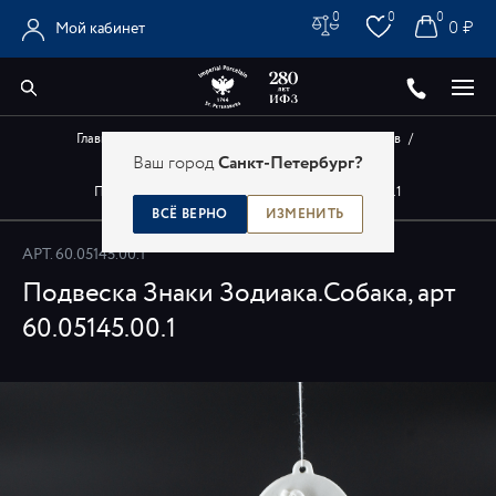
0
0
0
0 ₽
Мой кабинет
Главная
/
Каталог
/
Авторские изделия художников
/
Ваш город
Санкт-Петербург?
Авторские украшения
/
Подвеска Знаки Зодиака.Собака, арт 60.05145.00.1
ВСЁ ВЕРНО
ИЗМЕНИТЬ
АРТ.
60.05145.00.1
Подвеска Знаки Зодиака.Собака, арт
60.05145.00.1