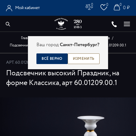
0
0
0
0 ₽
Мой кабинет
Главная
/
Каталог
/
Авторские изделия художников
/
Ваш город
Санкт-Петербург?
Подсвечник высокий Праздник, на форме Классика, арт 60.01209.00.1
ВСЁ ВЕРНО
ИЗМЕНИТЬ
АРТ.
60.01209.00.1
Подсвечник высокий Праздник, на
форме Классика, арт 60.01209.00.1