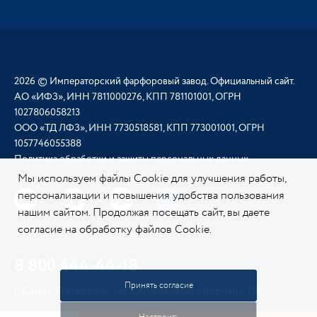
2026 © Императорский фарфоровый завод. Официальный сайт.
АО «ИФЗ», ИНН 7811000276, КПП 781101001, ОГРН
1027806058213
ООО «ТД ЛФЗ», ИНН 7730518581, КПП 773001001, ОГРН
1057746055388
Политика обработки и защиты персональных данных
Мы используем файлы Cookie для улучшения работы,
персонализации и повышения удобства пользования
нашим сайтом. Продолжая посещать сайт, вы даете
согласие на обработку файлов Cookie.
Подробнее о
нашей политике в отношении Cookie.
8 800 444-44-18
Принять согласие
г. Санкт-Петербург, пр. Обуховской обороны, 151