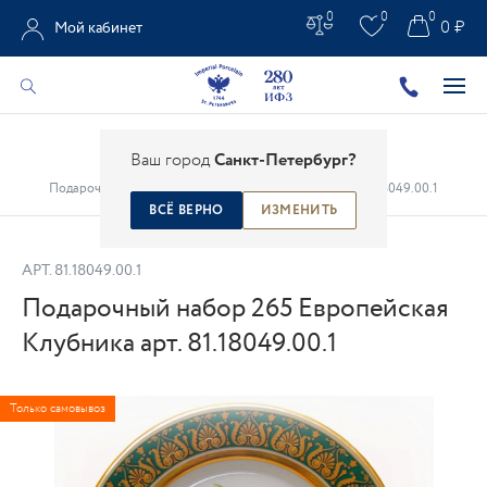
0
0
0
0 ₽
Мой кабинет
Главная
/
Каталог
/
Предметы интерьера
/
Ваш город
Санкт-Петербург?
Декоративные настенные тарелки
/
Подарочный набор 265 Европейская Клубника арт. 81.18049.00.1
ВСЁ ВЕРНО
ИЗМЕНИТЬ
АРТ.
81.18049.00.1
Подарочный набор 265 Европейская
Клубника арт. 81.18049.00.1
Только самовывоз