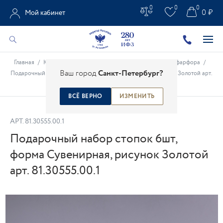
0
0
0
0 ₽
Мой кабинет
Главная
/
Каталог
/
Предметы интерьера
/
Сувениры из фарфора
/
Ваш город
Санкт-Петербург?
Подарочный набор стопок 6шт, форма Сувенирная, рисунок Золотой арт.
81.30555.00.1
ВСЁ ВЕРНО
ИЗМЕНИТЬ
АРТ.
81.30555.00.1
Подарочный набор стопок 6шт,
форма Сувенирная, рисунок Золотой
арт. 81.30555.00.1