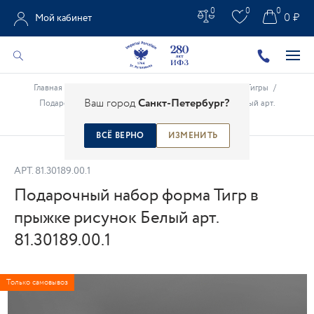
0
0
0
0 ₽
Мой кабинет
Главная
/
Каталог
/
Анималистическая скульптура
/
Тигры
/
Ваш город
Санкт-Петербург?
Подарочный набор форма Тигр в прыжке рисунок Белый арт.
81.30189.00.1
ВСЁ ВЕРНО
ИЗМЕНИТЬ
АРТ.
81.30189.00.1
Подарочный набор форма Тигр в
прыжке рисунок Белый арт.
81.30189.00.1
Только самовывоз