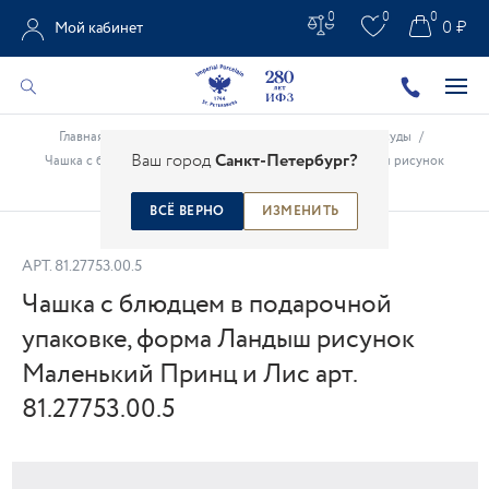
0
0
0
0 ₽
Мой кабинет
Главная
/
Каталог
/
Фарфор для детей
/
Наборы посуды
/
Ваш город
Санкт-Петербург?
Чашка с блюдцем в подарочной упаковке, форма Ландыш рисунок
Маленький Принц и Лис арт. 81.27753.00.5
ВСЁ ВЕРНО
ИЗМЕНИТЬ
АРТ.
81.27753.00.5
Чашка с блюдцем в подарочной
упаковке, форма Ландыш рисунок
Маленький Принц и Лис арт.
81.27753.00.5