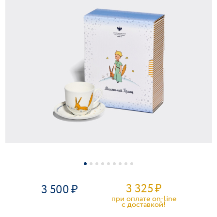
3 325
₽
3 500
при оплате on-line
c доставкой!