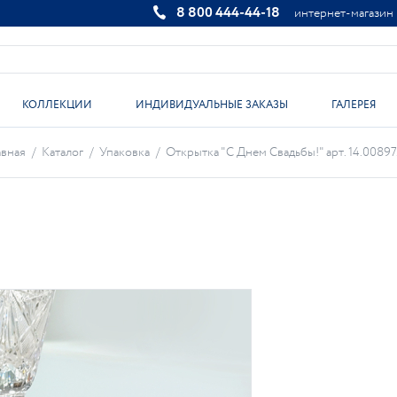
8 800 444-44-18
интернет-магазин
КОЛЛЕКЦИИ
ИНДИВИДУАЛЬНЫЕ ЗАКАЗЫ
ГАЛЕРЕЯ
авная
/
Каталог
/
Упаковка
/
Открытка "С Днем Свадьбы!" арт. 14.00897