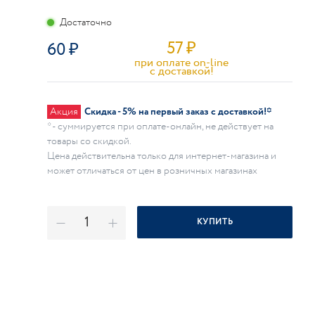
Достаточно
57
₽
60
при оплате on-line
c доставкой!
Акция
Скидка - 5% на первый заказ с доставкой!*
* - суммируется при оплате-онлайн, не действует на
товары со скидкой.
Цена действительна только для интернет-магазина и
может отличаться от цен в розничных магазинах
КУПИТЬ