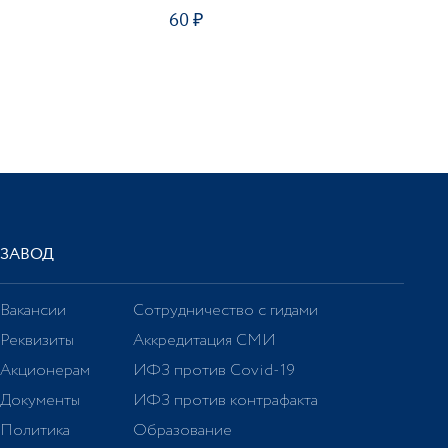
60
ЗАВОД
Вакансии
Сотрудничество с гидами
Реквизиты
Аккредитация СМИ
Акционерам
ИФЗ против Covid-19
Документы
ИФЗ против контрафакта
Политика
Образование