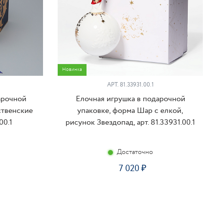
Новинка
АРТ. 81.33931.00.1
арочной
Елочная игрушка в подарочной
ственские
упаковке, форма Шар с елкой,
00.1
рисунок Звездопад, арт. 81.33931.00.1
Достаточно
7 020