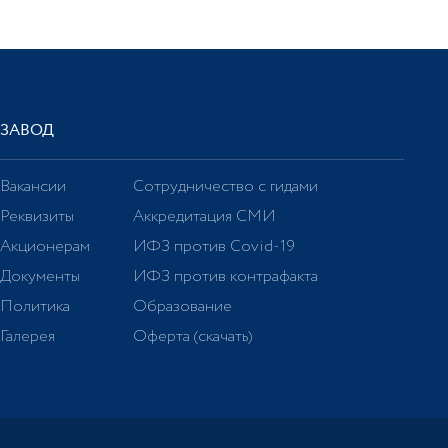
ЗАВОД
Вакансии
Сотрудничество с гидами
Реквизиты
Аккредитация СМИ
Акционерам
ИФЗ против Covid-19
Документы
ИФЗ против контрафакта
Политика
Образование
Галерея
Оферта (скачать)