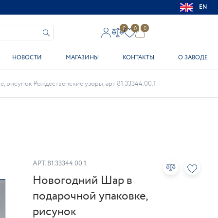
EN
0
0
0
НОВОСТИ
МАГАЗИНЫ
КОНТАКТЫ
О ЗАВОДЕ
 рисунок Рождественские узоры, арт 81.33344.00.1
АРТ.
81.33344.00.1
Новогодний Шар в
подарочной упаковке,
рисунок