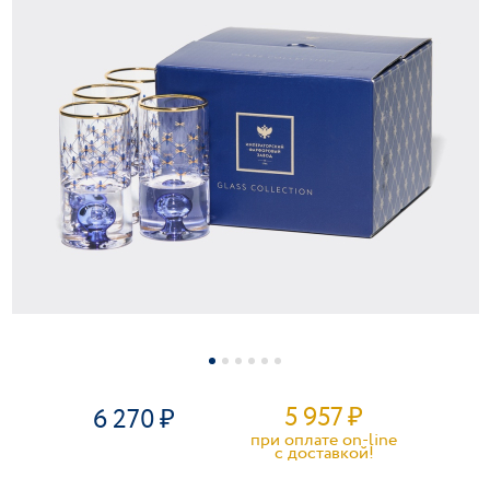
5 957
₽
6 270
при оплате on-line
c доставкой!