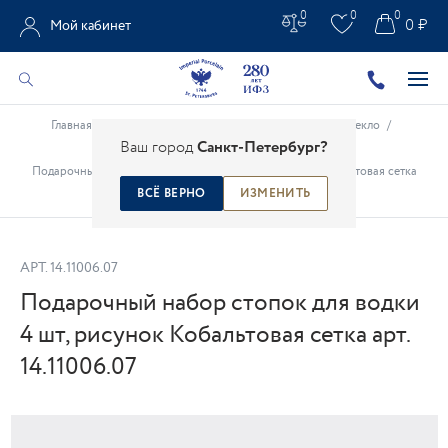
0
0
0
0 ₽
Мой кабинет
Главная
/
Каталог
/
Стекло и Столовые приборы
/
Стекло
/
Ваш город
Санкт-Петербург?
Кобальтовая сетка стекло
/
Подарочный набор стопок для водки 4 шт, рисунок Кобальтовая сетка
арт. 14.11006.07
ВСЁ ВЕРНО
ИЗМЕНИТЬ
АРТ.
14.11006.07
Подарочный набор стопок для водки
4 шт, рисунок Кобальтовая сетка арт.
14.11006.07