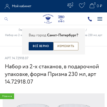
0
0
0
0 ₽
Мой кабинет
Главная
/
Каталог
/
Стекло и Столовые приборы
/
Ваш город
Санкт-Петербург?
Набор из 2-х стаканов, в подарочной упаковке, форма Призма 230 мл, арт
14.72918.07
ВСЁ ВЕРНО
ИЗМЕНИТЬ
АРТ.
14.72918.07
Набор из 2-х стаканов, в подарочной
упаковке, форма Призма 230 мл, арт
14.72918.07
Новинка