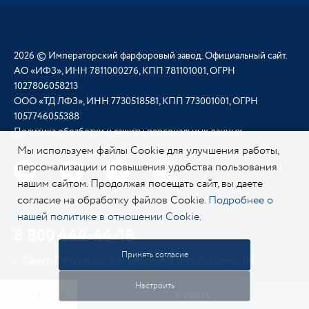
2026 © Императорский фарфоровый завод. Официальный сайт.
АО «ИФЗ», ИНН 7811000276, КПП 781101001, ОГРН
1027806058213
ООО «ТД ЛФЗ», ИНН 7730518581, КПП 773001001, ОГРН
1057746055388
Политика обработки и защиты персональных данных
Мы используем файлы Cookie для улучшения работы,
персонализации и повышения удобства пользования
нашим сайтом. Продолжая посещать сайт, вы даете
согласие на обработку файлов Cookie.
Подробнее о
нашей политике в отношении Cookie.
8 800 444-44-18
Принять согласие
г. Санкт-Петербург, пр. Обуховской обороны, 151
Настроить
КУПИТЬ