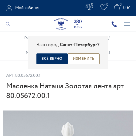
0
0
0
0 ₽
Мой кабинет
Главная
/
Каталог
/
Чайно-кофейные предметы
/
Ваш город
Санкт-Петербург?
Фарфоровые масленки
/
Масленка Наташа Золотая лента арт. 80.05672.00.1
ВСЁ ВЕРНО
ИЗМЕНИТЬ
АРТ.
80.05672.00.1
Масленка Наташа Золотая лента арт.
80.05672.00.1