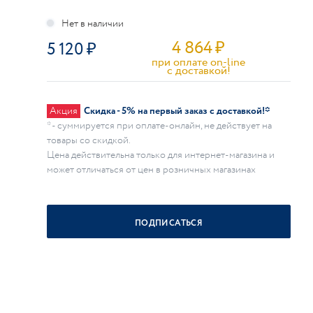
4 864
₽
5 120
при оплате on-line
c доставкой!
Акция
Скидка - 5% на первый заказ с доставкой!*
* - суммируется при оплате-онлайн, не действует на
товары со скидкой.
Цена действительна только для интернет-магазина и
может отличаться от цен в розничных магазинах
ПОДПИСАТЬСЯ