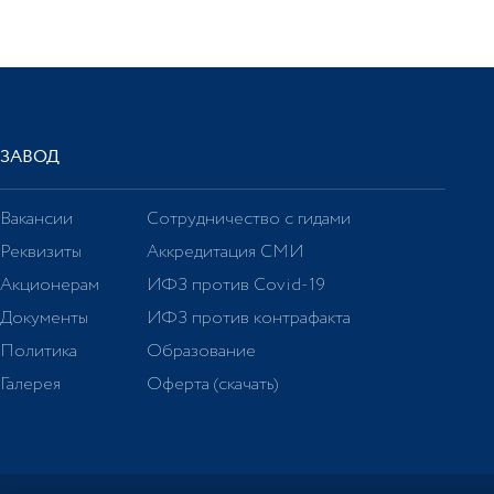
ЗАВОД
Вакансии
Сотрудничество с гидами
Реквизиты
Аккредитация СМИ
Акционерам
ИФЗ против Covid-19
Документы
ИФЗ против контрафакта
Политика
Образование
Галерея
Оферта (скачать)