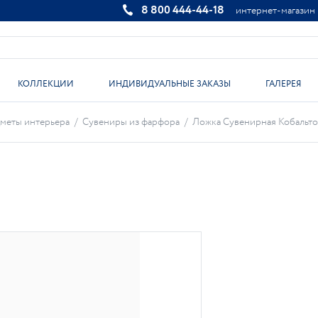
8 800 444-44-18
интернет-магазин
КОЛЛЕКЦИИ
ИНДИВИДУАЛЬНЫЕ ЗАКАЗЫ
ГАЛЕРЕЯ
меты интерьера
/
Сувениры из фарфора
/
Ложка Сувенирная Кобальтова