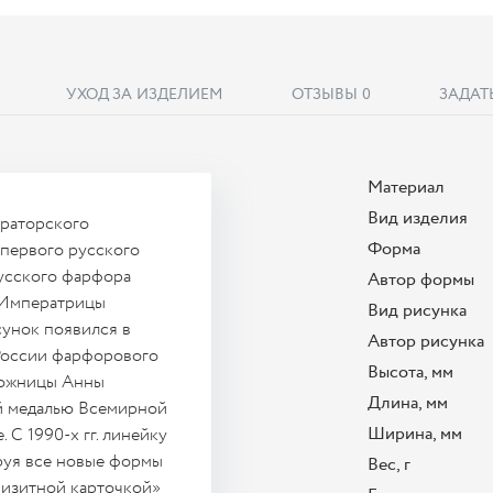
УХОД ЗА ИЗДЕЛИЕМ
ОТЗЫВЫ
0
ЗАДАТ
Материал
Вид изделия
ераторского
Форма
 первого русского
русского фарфора
Автор формы
 Императрицы
Вид рисунка
сунок появился в
Автор рисунка
 России фарфорового
Высота, мм
удожницы Анны
Длина, мм
й медалью Всемирной
Ширина, мм
С 1990-х гг. линейку
руя все новые формы
Вес, г
визитной карточкой»