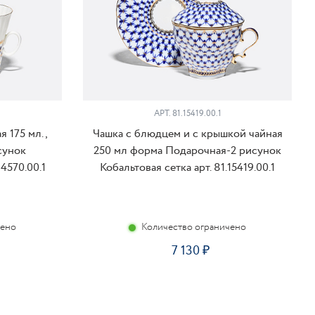
АРТ. 81.15419.00.1
 175 мл.,
Чашка с блюдцем и с крышкой чайная
сунок
250 мл форма Подарочная-2 рисунок
14570.00.1
Кобальтовая сетка арт. 81.15419.00.1
чено
Количество ограничено
7 130