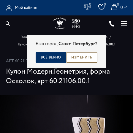
0
0
0
0 ₽
Мой кабинет
Главная
/
Каталог
/
Авторские изделия художников
/
Ваш город
Санкт-Петербург?
Кулон Модерн.Геометрия, форма Осколок, арт 60.21106.00.1
ВСЁ ВЕРНО
ИЗМЕНИТЬ
АРТ.
60.21106.00.1
Кулон Модерн.Геометрия, форма
Осколок, арт 60.21106.00.1