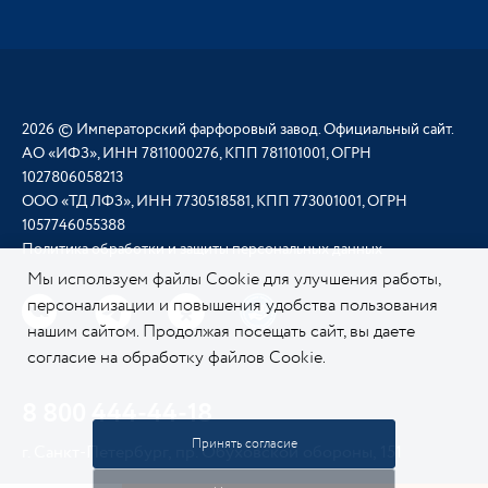
2026 © Императорский фарфоровый завод. Официальный сайт.
АО «ИФЗ», ИНН 7811000276, КПП 781101001, ОГРН
1027806058213
ООО «ТД ЛФЗ», ИНН 7730518581, КПП 773001001, ОГРН
1057746055388
Политика обработки и защиты персональных данных
Мы используем файлы Cookie для улучшения работы,
персонализации и повышения удобства пользования
нашим сайтом. Продолжая посещать сайт, вы даете
согласие на обработку файлов Cookie.
Подробнее о
нашей политике в отношении Cookie.
8 800 444-44-18
Принять согласие
г. Санкт-Петербург, пр. Обуховской обороны, 151