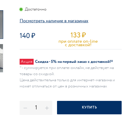
Достаточно
Посмотреть наличие в магазинах
133
₽
140
при оплате on-line
c доставкой!
Акция
Скидка - 5% на первый заказ с доставкой!*
* - суммируется при оплате-онлайн, не действует на
товары со скидкой.
Цена действительна только для интернет-магазина и
может отличаться от цен в розничных магазинах
КУПИТЬ