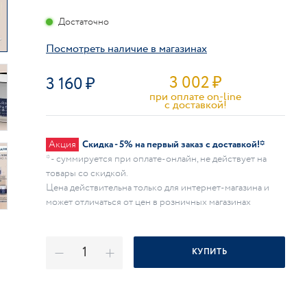
Достаточно
Посмотреть наличие в магазинах
3 002
₽
3 160
при оплате on-line
c доставкой!
Акция
Скидка - 5% на первый заказ с доставкой!*
* - суммируется при оплате-онлайн, не действует на
товары со скидкой.
Цена действительна только для интернет-магазина и
может отличаться от цен в розничных магазинах
КУПИТЬ