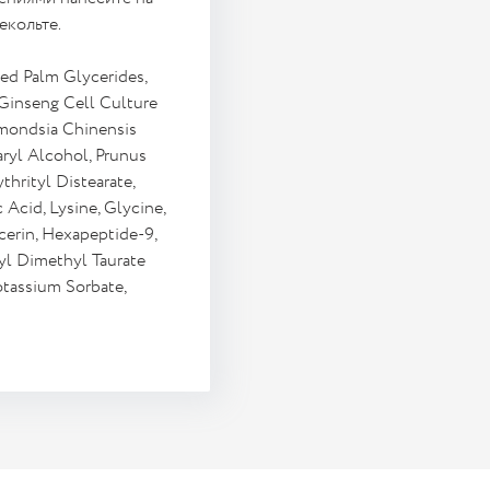
екольте.
ed Palm Glycerides,
 Ginseng Cell Culture
mmondsia Chinensis
aryl Alcohol, Prunus
ythrityl Distearate,
Acid, Lysine, Glycine,
cerin, Hexapeptide-9,
l Dimethyl Taurate
otassium Sorbate,