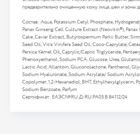
предварительно очищенную кожу лица, шеи и зоны д
Состав: Aqua, Potassium Cetyl Phosphate, Hydrogenat
Panax Ginseng Cell Culture Extract (Neovitin®), Panax
Cake, Caviar Extract, Butyrospermum Parkii Butter, Si
Seed Oil, Vitis Vinifera Seed Oil, Coco-Caprylate, Cete
Persica Kernel Oil, Caprylic/Capric Triglyceride, Pentaer
Phenoxyethanol, Sodium PCA, Glucose, Urea, Glutamic 
Lactic Acid, Allantoin, Gluconolactone, Panthenol, Gly
Sodium Hyaluronate, Sodium Acrylate/ Sodium Acryloy
Copolymer, 1,2-Hexanediol, BHT, Ethylhexylglycerin, P
Sodium Benzoate, Parfum
Сертификат: ЕАЭС№RU Д-RU.РА05.В.84112/24