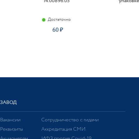
14.00896.05
упаковке
Достаточно
60
ЗАВОД
Вакансии
Сотрудничество с гидами
Реквизиты
Аккредитация СМИ
Акционерам
ИФЗ против Covid-19