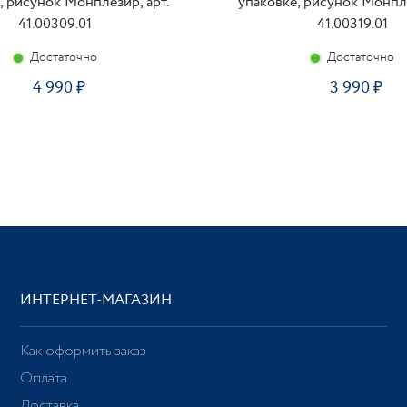
, рисунок Монплезир, арт.
упаковке, рисунок Монпле
41.00309.01
41.00319.01
Достаточно
Достаточно
4 990
3 990
ИНТЕРНЕТ-МАГАЗИН
Как оформить заказ
Оплата
Доставка