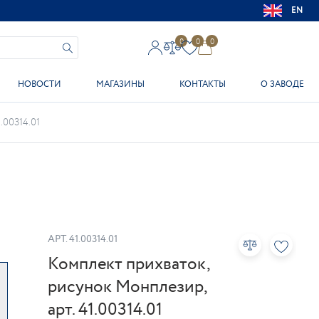
EN
0
0
0
НОВОСТИ
МАГАЗИНЫ
КОНТАКТЫ
О ЗАВОДЕ
.00314.01
АРТ.
41.00314.01
Комплект прихваток,
рисунок Монплезир,
арт. 41.00314.01