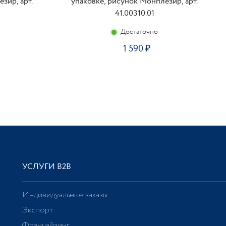
зир, арт.
упаковке, рисунок Монплезир, арт.
41.00310.01
Достаточно
1 590
УСЛУГИ В2В
Индивидуальные заказы
Экспорт
Франчайзинг