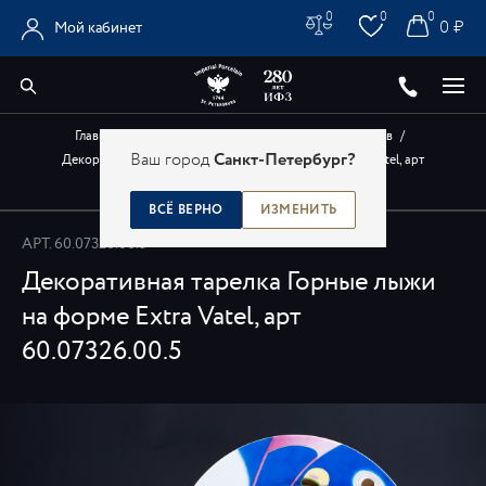
0
0
0
0 ₽
Мой кабинет
Главная
/
Каталог
/
Авторские изделия художников
/
Ваш город
Санкт-Петербург?
Декоративная тарелка Горные лыжи на форме Extra Vatel, арт
60.07326.00.5
ВСЁ ВЕРНО
ИЗМЕНИТЬ
АРТ.
60.07326.00.5
Декоративная тарелка Горные лыжи
на форме Extra Vatel, арт
60.07326.00.5