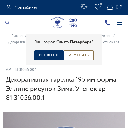
0
0
0
0 ₽
Мой кабинет
Главная
/
Каталог
/
Креативные проекты
/
Михаил Шемякин
/
Ваш город
Санкт-Петербург?
Декоративная тарелка 195 мм форма Эллипс рисунок Зима. Утенок арт.
81.31056.00.1
ВСЁ ВЕРНО
ИЗМЕНИТЬ
АРТ.
81.31056.00.1
Декоративная тарелка 195 мм форма
Эллипс рисунок Зима. Утенок арт.
81.31056.00.1