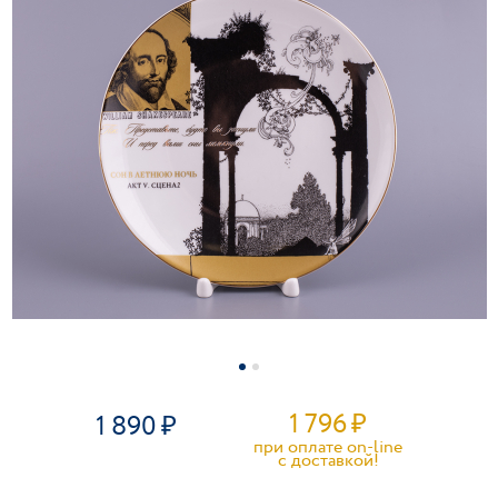
1 796
₽
1 890
при оплате on-line
c доставкой!