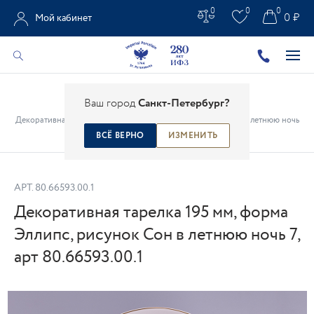
0
0
0
0 ₽
Мой кабинет
Главная
/
Каталог
/
Предметы интерьера
/
Ваш город
Санкт-Петербург?
Декоративные настенные тарелки
/
Декоративная тарелка 195 мм, форма Эллипс, рисунок Сон в летнюю ночь
7, арт 80.66593.00.1
ВСЁ ВЕРНО
ИЗМЕНИТЬ
АРТ.
80.66593.00.1
Декоративная тарелка 195 мм, форма
Эллипс, рисунок Сон в летнюю ночь 7,
арт 80.66593.00.1