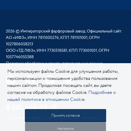
2026 © Императорский фарфоровый завод. Официальный сайт.
АО «ИФЗ», ИНН 7811000276, КПП 781101001, ОГРН
1027806058213
ООО «ТД ЛФЗ», ИНН 7730518581, КПП 773001001, ОГРН
1057746055388
Политика обработки и защиты персональных данных
Мы используем файлы Cookie для улучшения работы,
персонализации и повышения удобства пользования
нашим сайтом. Продолжая посещать сайт, вы даете
согласие на обработку файлов Cookie.
Подробнее о
нашей политике в отношении Cookie.
8 800 444-44-18
Принять согласие
г. Санкт-Петербург, пр. Обуховской обороны, 151
Настроить