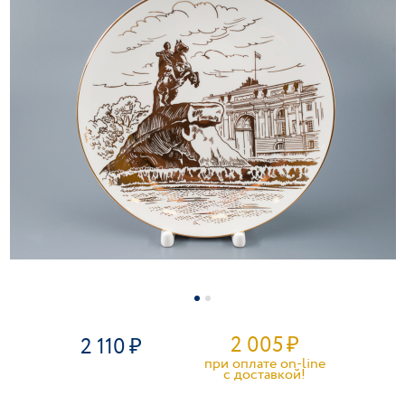
2 005
₽
2 110
при оплате on-line
c доставкой!