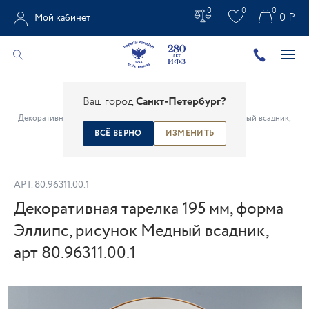
0
0
0
0 ₽
Мой кабинет
Главная
/
Каталог
/
Предметы интерьера
/
Ваш город
Санкт-Петербург?
Декоративные настенные тарелки
/
Декоративная тарелка 195 мм, форма Эллипс, рисунок Медный всадник,
арт 80.96311.00.1
ВСЁ ВЕРНО
ИЗМЕНИТЬ
АРТ.
80.96311.00.1
Декоративная тарелка 195 мм, форма
Эллипс, рисунок Медный всадник,
арт 80.96311.00.1