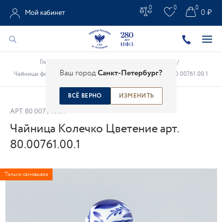
0
0
0
0 ₽
Мой кабинет
Главная
/
Каталог
/
Чайно-кофейные предметы
/
Ваш город
Санкт-Петербург?
Чайницы фарфоровые
/
Чайница Колечко Цветение арт. 80.00761.00.1
ВСЁ ВЕРНО
ИЗМЕНИТЬ
АРТ.
80.00761.00.1
Чайница Колечко Цветение арт.
80.00761.00.1
Только самовывоз