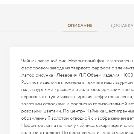
ОПИСАНИЕ
ДОСТАВКА
Чайник заварной рис. Нефритовый фон изготовлен
фарфоровом заводе из твердого фарфора с элемент
Автор рисунка - Леввович Л.Г. Объем изделия - 1000 
Роспись изделия выполнена в технике надглазурно
надглазурными красками и золотосодержащим препа
сервизных штук и чашек широкая нефритовая лента,
золотыми отводками и росписью горизонтальной ве
розовыми цветами. По центру Чайника шестигранны
обрамленный золотой отводкой с изображением вет
Нефритов лента по плечу чайника, сахарницы и сли
золотой отводкой. По верхней части тулова чайника,