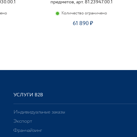
030.00.1
предметов, арт. 81.23947.00.1
чено
Количество ограничено
61 890
УСЛУГИ В2В
Индивидуальные заказы
Экспорт
Франчайзинг