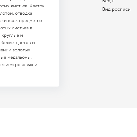
Вес, г
отых листьев. Хваток
Вид росписи
лотом, отводка
чки всех предметов
лотых листьев в
 круглые и
 белых цветов и
лении золотых
ные медальоны,
жением розовых и