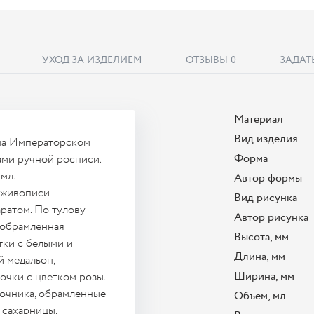
УХОД ЗА ИЗДЕЛИЕМ
ОТЗЫВЫ
0
ЗАДАТ
Материал
Вид изделия
 на Императорском
Форма
ами ручной росписи.
мл.
Автор формы
й живописи
Вид рисунка
ратом. По тулову
Автор рисунка
 обрамленная
Высота, мм
тки с белыми и
Длина, мм
й медальон,
Ширина, мм
очки с цветком розы.
вочника, обрамленные
Объем, мл
 сахарницы,