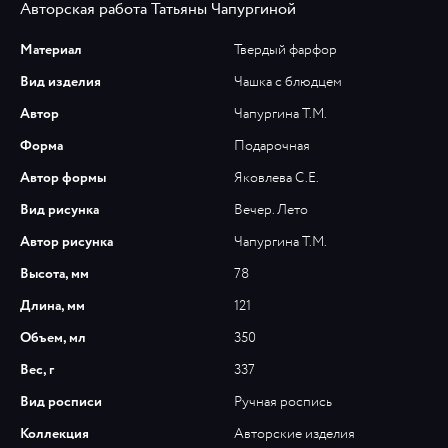
Авторская работа Татьяны Чапургиной
Материал
Твердый фарфор
Вид изделия
Чашка с блюдцем
Автор
Чапургина Т.М.
Форма
Подарочная
Автор формы
Яковлева С.Е.
Вид рисунка
Вечер. Лето
Автор рисунка
Чапургина Т.М.
Высота, мм
78
Длина, мм
121
Объем, мл
350
Вес, г
337
Вид росписи
Ручная роспись
Коллекция
Авторские изделия