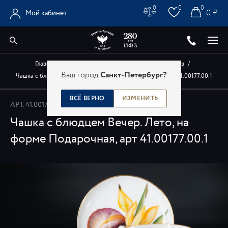
0
0
0
0 ₽
Мой кабинет
Главная
/
Каталог
/
Авторские изделия художников
/
Ваш город
Санкт-Петербург?
Чашка с блюдцем Вечер. Лето, на форме Подарочная, арт 41.00177.00.1
ВСЁ ВЕРНО
ИЗМЕНИТЬ
АРТ.
41.00177.00.1
Чашка с блюдцем Вечер. Лето, на
форме Подарочная, арт 41.00177.00.1