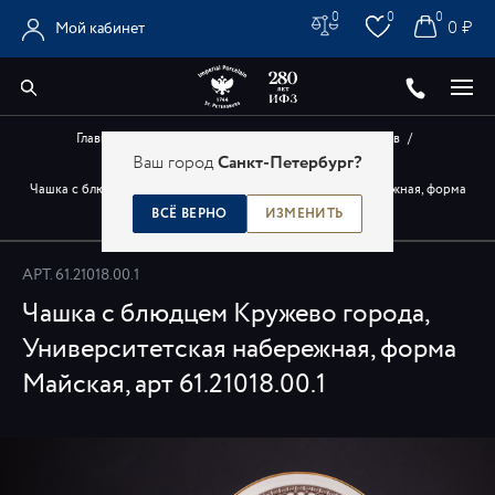
0
0
0
0 ₽
Мой кабинет
Главная
/
Каталог
/
Авторские изделия художников
/
Ваш город
Санкт-Петербург?
Авторские чашки с блюдцами
/
Чашка с блюдцем Кружево города, Университетская набережная, форма
Майская, арт 61.21018.00.1
ВСЁ ВЕРНО
ИЗМЕНИТЬ
АРТ.
61.21018.00.1
Чашка с блюдцем Кружево города,
Университетская набережная, форма
Майская, арт 61.21018.00.1