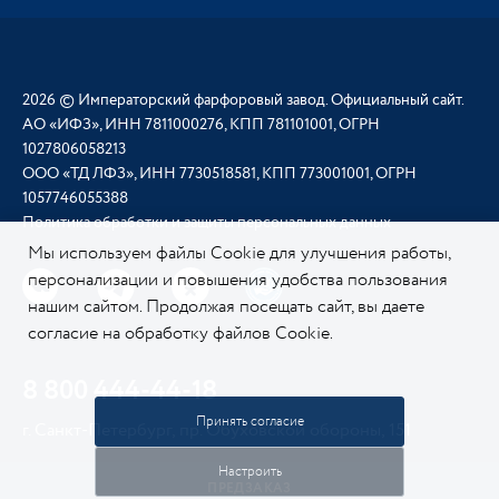
2026 © Императорский фарфоровый завод. Официальный сайт.
АО «ИФЗ», ИНН 7811000276, КПП 781101001, ОГРН
1027806058213
ООО «ТД ЛФЗ», ИНН 7730518581, КПП 773001001, ОГРН
1057746055388
Политика обработки и защиты персональных данных
Мы используем файлы Cookie для улучшения работы,
персонализации и повышения удобства пользования
нашим сайтом. Продолжая посещать сайт, вы даете
согласие на обработку файлов Cookie.
Подробнее о
нашей политике в отношении Cookie.
8 800 444-44-18
Принять согласие
г. Санкт-Петербург, пр. Обуховской обороны, 151
Настроить
ПРЕДЗАКАЗ