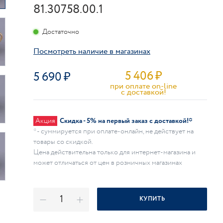
81.30758.00.1
Достаточно
Посмотреть наличие в магазинах
5 406
₽
5 690
при оплате on-line
c доставкой!
Акция
Скидка - 5% на первый заказ с доставкой!*
* - суммируется при оплате-онлайн, не действует на
товары со скидкой.
Цена действительна только для интернет-магазина и
может отличаться от цен в розничных магазинах
КУПИТЬ