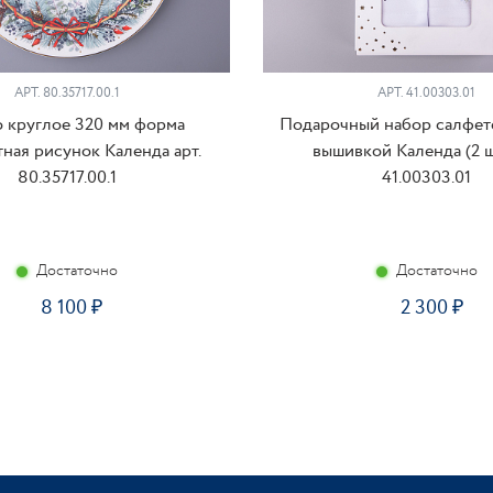
АРТ. 80.35717.00.1
АРТ. 41.00303.01
 круглое 320 мм форма
Подарочный набор салфет
ная рисунок Календа арт.
вышивкой Календа (2 шт
80.35717.00.1
41.00303.01
Достаточно
Достаточно
8 100
2 300