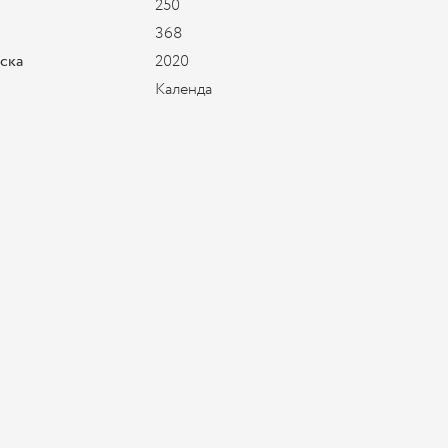
250
368
уска
2020
Календа