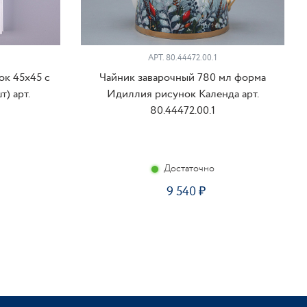
АРТ. 80.44472.00.1
ок 45х45 с
Чайник заварочный 780 мл форма
) арт.
Идиллия рисунок Календа арт.
80.44472.00.1
Достаточно
9 540