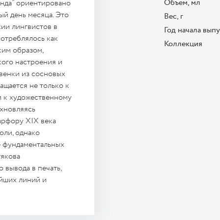
Объем, мл
енда” ориентировано
ый день месяца. Это
Вес, г
сии лингвистов в
Год начала вып
потреблялось как
Коллекция
ким образом,
кого настроения и
 венки из сосновых
ащается не только к
и к художественному
хновляясь
арфору XIX века
оли, однако
е фундаментальных
тякова
 вывода в печать,
айших линий и