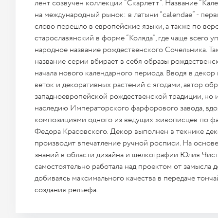
лент созвучен коллекции “Скарлетт”. Название “Кал
на международный рынок: в латыни “calendae” - перв
слово перешло в европейские языки, а также по вер
старославянский в форме “Коляда”, где чаще всего у
народное название рождественского Сочельника. Та
название серии вбирает в себя образы рождественс
начала нового календарного периода. Вводя в декор
веток и декоративных растений с ягодами, автор обр
западноевропейской рождественской традиции, но 
наследию Императорского фарфорового завода, вдо
композициями одного из ведущих живописцев по ф
Федора Красовского. Декор выполнен в технике дек
производит впечатление ручной росписи. На основ
знаний в области дизайна и шелкографии Юлия Чис
самостоятельно работала над проектом от замысла до
добиваясь максимального качества в передаче тонч
создания рельефа.