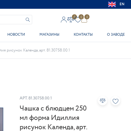
EN
0
0
0
НОВОСТИ
МАГАЗИНЫ
КОНТАКТЫ
О ЗАВОДЕ
я рисунок Календа, арт. 81.30758.00.1
АРТ.
81.30758.00.1
Чашка с блюдцем 250
мл форма Идиллия
рисунок Календа, арт.