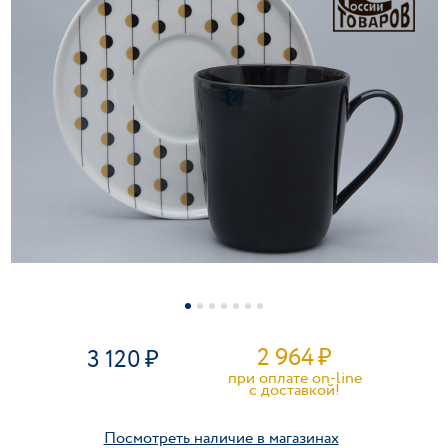
2 964
₽
3 120
при оплате on-line
c доставкой!
Посмотреть наличие в магазинах