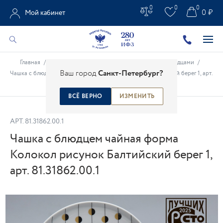
0
0
0
0 ₽
Мой кабинет
Главная
/
Каталог
/
Фарфоровые чашки
/
Чашки с блюдцами
/
Ваш город
Санкт-Петербург?
Чашка с блюдцем чайная форма Колокол рисунок Балтийский берег 1, арт.
81.31862.00.1
ВСЁ ВЕРНО
ИЗМЕНИТЬ
АРТ.
81.31862.00.1
Чашка с блюдцем чайная форма
Колокол рисунок Балтийский берег 1,
арт. 81.31862.00.1