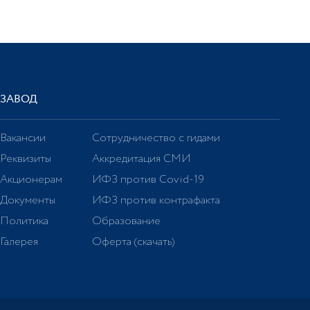
ЗАВОД
Вакансии
Сотрудничество с гидами
Реквизиты
Аккредитация СМИ
Акционерам
ИФЗ против Covid-19
Документы
ИФЗ против контрафакта
Политика
Образование
Галерея
Оферта (скачать)