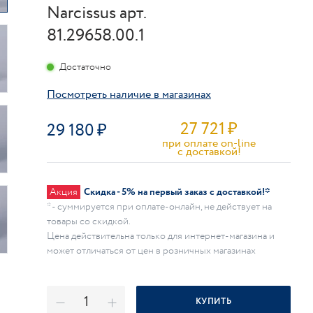
Narcissus арт.
81.29658.00.1
Достаточно
Посмотреть наличие в магазинах
27 721
₽
29 180
при оплате on-line
c доставкой!
Акция
Скидка - 5% на первый заказ с доставкой!*
* - суммируется при оплате-онлайн, не действует на
товары со скидкой.
Цена действительна только для интернет-магазина и
может отличаться от цен в розничных магазинах
КУПИТЬ