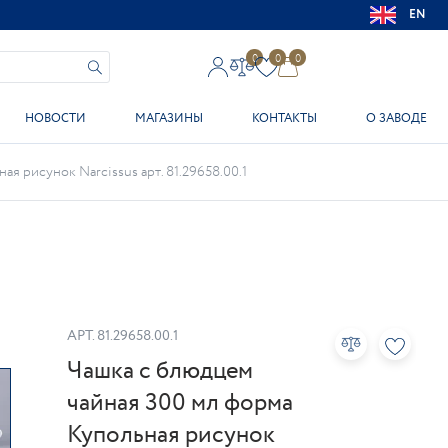
EN
0
0
0
НОВОСТИ
МАГАЗИНЫ
КОНТАКТЫ
О ЗАВОДЕ
я рисунок Narcissus арт. 81.29658.00.1
АРТ.
81.29658.00.1
Чашка с блюдцем
чайная 300 мл форма
Купольная рисунок