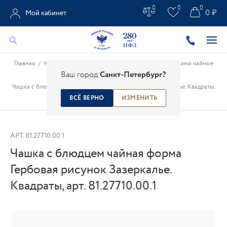
0
0
0
0 ₽
Мой кабинет
Главная
/
Каталог
/
Фарфоровые чашки
/
Чашки с блюдцами чайные
Ваш город
Санкт-Петербург?
/
Чашка с блюдцем чайная форма Гербовая рисунок Зазеркалье. Квадраты,
арт. 81.27710.00.1
ВСЁ ВЕРНО
ИЗМЕНИТЬ
АРТ.
81.27710.00.1
Чашка с блюдцем чайная форма
Гербовая рисунок Зазеркалье.
Квадраты, арт. 81.27710.00.1