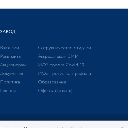
ЗАВОД
Вакансии
Сотрудничество с гидами
Реквизиты
Аккредитация СМИ
Акционерам
ИФЗ против Covid-19
Документы
ИФЗ против контрафакта
Политика
Образование
Галерея
Оферта (скачать)