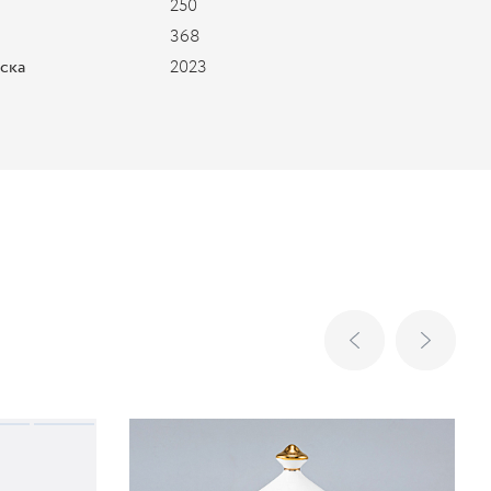
250
368
уска
2023