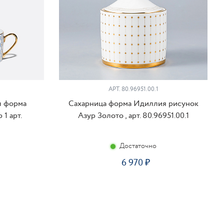
АРТ. 80.96951.00.1
л форма
Сахарница форма Идиллия рисунок
1 арт.
Азур Золото , арт. 80.96951.00.1
Достаточно
6 970