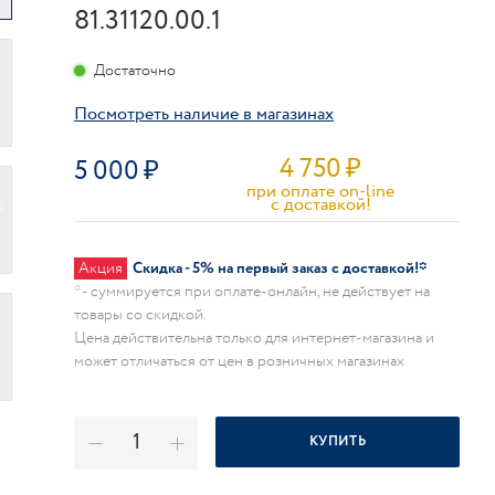
81.31120.00.1
Достаточно
Посмотреть наличие в магазинах
4 750
₽
5 000
при оплате on-line
c доставкой!
Акция
Скидка - 5% на первый заказ с доставкой!*
* - суммируется при оплате-онлайн, не действует на
товары со скидкой.
Цена действительна только для интернет-магазина и
может отличаться от цен в розничных магазинах
КУПИТЬ