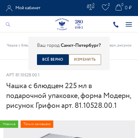
0
0
0
0 ₽
Мой кабинет
Главная
/
Каталог
/
Фарфоровые чашки
/
Ваш город
Санкт-Петербург?
Чашка с блюдцем 225 мл в подарочной упаковке, форма Модерн, рисунок
Грифон арт. 81.10528.00.1
ВСЁ ВЕРНО
ИЗМЕНИТЬ
АРТ.
81.10528.00.1
Чашка с блюдцем 225 мл в
подарочной упаковке, форма Модерн,
рисунок Грифон арт. 81.10528.00.1
Новинка
Только самовывоз