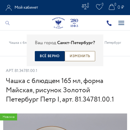
0
0
0
0 ₽
Мой кабинет
Главная
/
Каталог
/
Фарфоровые чашки
/
Ваш город
Санкт-Петербург?
Чашка с блюдцем 165 мл, форма Майская, рисунок Золотой Петербург
Петр I, арт. 81.34781.00.1
ВСЁ ВЕРНО
ИЗМЕНИТЬ
АРТ.
81.34781.00.1
Чашка с блюдцем 165 мл, форма
Майская, рисунок Золотой
Петербург Петр I, арт. 81.34781.00.1
Новинка