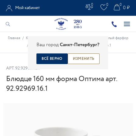
0
0
0
0 ₽
Мой кабинет
Главная
/
Каталог
/
Белое золото
/
Чашки с блюдцами Белый фарфор
Ваш город
Санкт-Петербург?
/
Блюдце 160 мм форма Оптима арт. 92.92969.16.1
ВСЁ ВЕРНО
ИЗМЕНИТЬ
АРТ.
92.92969.16.1
Блюдце 160 мм форма Оптима арт.
92.92969.16.1