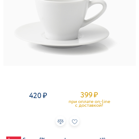
399
₽
420
при оплате on-line
c доставкой!