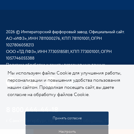
2026 © Императорский фарфоровый завод. Официальный сайт.
АО «ИФЗ», ИНН 7811000276, КПП 781101001, ОГРН
1027806058213
ООО «ТД ЛФЗ», ИНН 7730518581, КПП 773001001, ОГРН
1057746055388
Политика обработки и защиты персональных данных
Мы используем файлы Cookie для улучшения работы,
персонализации и повышения удобства пользования
нашим сайтом. Продолжая посещать сайт, вы даете
согласие на обработку файлов Cookie.
Подробнее о
нашей политике в отношении Cookie.
8 800 444-44-18
Принять согласие
г. Санкт-Петербург, пр. Обуховской обороны, 151
Настроить