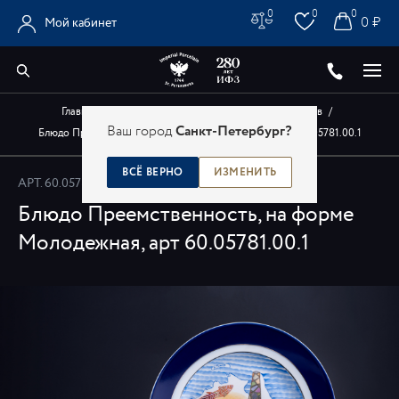
0
0
0
0 ₽
Мой кабинет
Главная
/
Каталог
/
Авторские изделия художников
/
Ваш город
Санкт-Петербург?
Блюдо Преемственность, на форме Молодежная, арт 60.05781.00.1
ВСЁ ВЕРНО
ИЗМЕНИТЬ
АРТ.
60.05781.00.1
Блюдо Преемственность, на форме
Молодежная, арт 60.05781.00.1