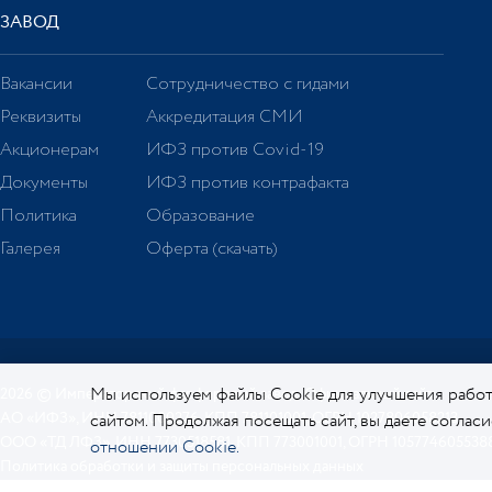
ЗАВОД
Вакансии
Сотрудничество с гидами
Реквизиты
Аккредитация СМИ
Акционерам
ИФЗ против Covid-19
Документы
ИФЗ против контрафакта
Политика
Образование
Галерея
Оферта (скачать)
Мы используем файлы Cookie для улучшения работ
2026 © Императорский фарфоровый завод. Официальный сайт.
АО «ИФЗ», ИНН 7811000276, КПП 781101001, ОГРН 1027806058213
сайтом. Продолжая посещать сайт, вы даете соглас
ООО «ТД ЛФЗ», ИНН 7730518581, КПП 773001001, ОГРН 105774605538
отношении Cookie.
Политика обработки и защиты персональных данных