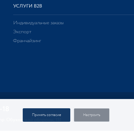
УСЛУГИ В2В
Индивидуальные заказы
Экспорт
Франчайзинг
-18
Принять согласие
Настроить
 пр. Обуховской обороны, 151