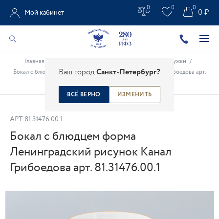
0
0
0
0 ₽
Мой кабинет
Главная
/
Каталог
/
Фарфоровые чашки
/
Бокалы, кружки
/
Ваш город
Санкт-Петербург?
Бокал с блюдцем форма Ленинградский рисунок Канал Грибоедова арт.
81.31476.00.1
ВСЁ ВЕРНО
ИЗМЕНИТЬ
АРТ.
81.31476.00.1
Бокал с блюдцем форма
Ленинградский рисунок Канал
Грибоедова арт. 81.31476.00.1