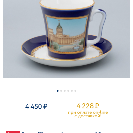
4 228
₽
4 450
при оплате on-line
c доставкой!