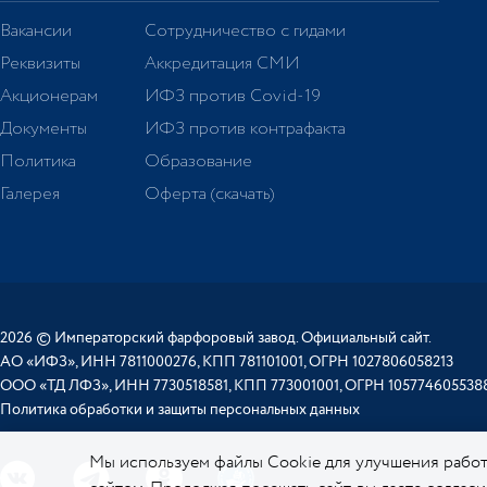
Вакансии
Сотрудничество с гидами
Реквизиты
Аккредитация СМИ
Акционерам
ИФЗ против Covid-19
Документы
ИФЗ против контрафакта
Политика
Образование
Галерея
Оферта (скачать)
2026 © Императорский фарфоровый завод. Официальный сайт.
АО «ИФЗ», ИНН 7811000276, КПП 781101001, ОГРН 1027806058213
ООО «ТД ЛФЗ», ИНН 7730518581, КПП 773001001, ОГРН 105774605538
Политика обработки и защиты персональных данных
Мы используем файлы Cookie для улучшения работ