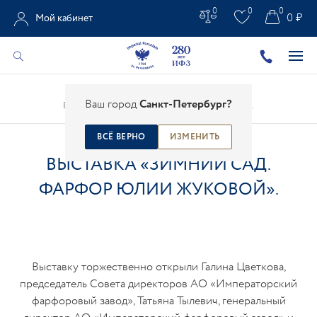
0
0
0
0 ₽
Мой кабинет
Главная
/
Все новости
/
Новости ИФЗ
/
Ваш город
Санкт-Петербург?
Выставка «Зимний сад. Фарфор Юлии Жуковой».
ВСЁ ВЕРНО
ИЗМЕНИТЬ
ВЫСТАВКА «ЗИМНИЙ САД.
ФАРФОР ЮЛИИ ЖУКОВОЙ».
Выставку торжественно открыли Галина Цветкова,
председатель Совета директоров АО «Императорский
фарфоровый завод», Татьяна Тылевич, генеральный