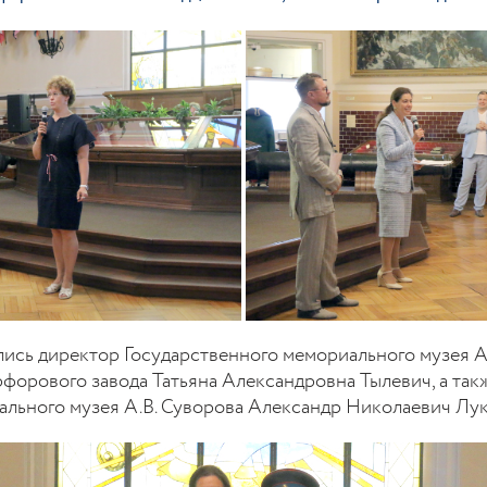
ись директор Государственного мемориального музея А
орового завода Татьяна Александровна Тылевич, а так
льного музея А.В. Суворова Александр Николаевич Лу