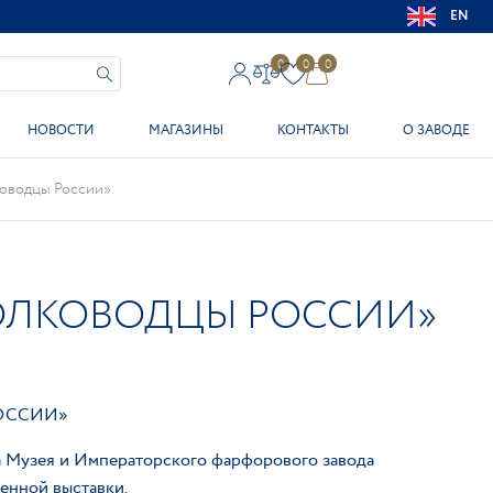
EN
0
0
0
НОВОСТИ
МАГАЗИНЫ
КОНТАКТЫ
О ЗАВОДЕ
ководцы России»
ПОЛКОВОДЦЫ РОССИИ»
ОССИИ»
та Музея и Императорского фарфорового завода
енной выставки.