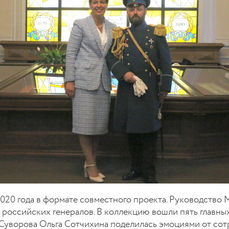
020 года в формате совместного проекта. Руководство
 российских генералов. В коллекцию вошли пять главны
Суворова Ольга Сотчихина поделилась эмоциями от сот