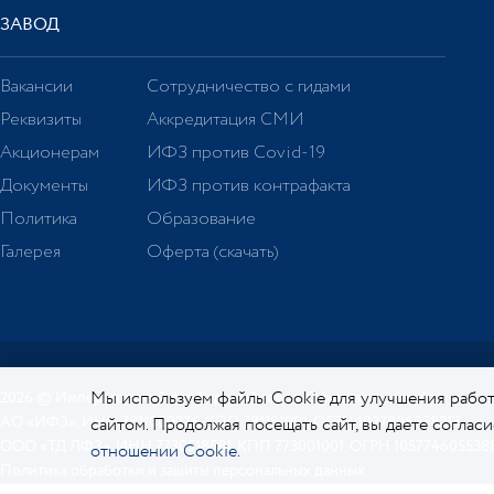
ЗАВОД
Вакансии
Сотрудничество с гидами
Реквизиты
Аккредитация СМИ
Акционерам
ИФЗ против Covid-19
Документы
ИФЗ против контрафакта
Политика
Образование
Галерея
Оферта (скачать)
Мы используем файлы Cookie для улучшения работ
2026 © Императорский фарфоровый завод. Официальный сайт.
АО «ИФЗ», ИНН 7811000276, КПП 781101001, ОГРН 1027806058213
сайтом. Продолжая посещать сайт, вы даете соглас
ООО «ТД ЛФЗ», ИНН 7730518581, КПП 773001001, ОГРН 105774605538
отношении Cookie.
Политика обработки и защиты персональных данных