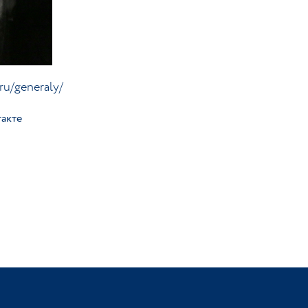
ru/generaly/
акте