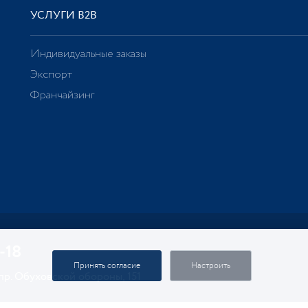
УСЛУГИ В2В
Индивидуальные заказы
Экспорт
Франчайзинг
-18
Принять согласие
Настроить
 пр. Обуховской обороны, 151