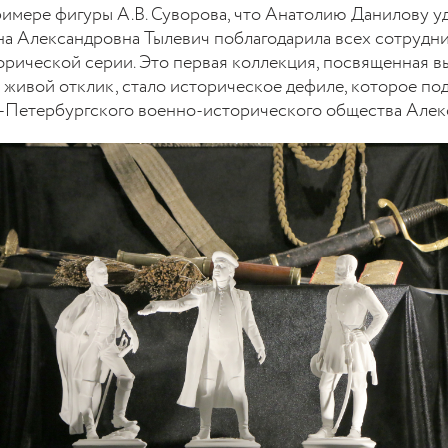
римере фигуры А.В. Суворова, что Анатолию Данилову уд
на Александровна Тылевич поблагодарила всех сотрудни
торической серии. Это первая коллекция, посвященная
 живой отклик, стало историческое дефиле, которое по
т-Петербургского военно-исторического общества Алек