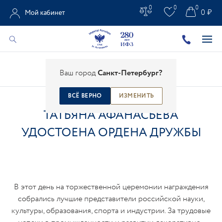
0
0
0
0 ₽
Мой кабинет
Главная
/
Все новости
/
Новости ИФЗ
/
Ваш город
Санкт-Петербург?
Татьяна Афанасьева удостоена ордена Дружбы
ВСЁ ВЕРНО
ИЗМЕНИТЬ
ТАТЬЯНА АФАНАСЬЕВА
УДОСТОЕНА ОРДЕНА ДРУЖБЫ
В этот день на торжественной церемонии награждения
собрались лучшие представители российской науки,
культуры, образования, спорта и индустрии. За трудовые