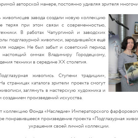
оримой авторской манере, постоянно удивляя зрителя много
ь живописцев завода создали новую коллекцию
не теряя при этом связи с современностью,
ехники. В работах Чапургиной и заводских
олы подглазурной живописи, зародившейся ещё
иля модерн. Не был забыт и советский период
 настоящий оммаж Владимиру Городецкому,
дения техники в середине XX столетия.
дглазурная живопись. Ступени традиции»,
а страницах каталога зрители проекта смогут
живописи, заглянуть в мастерскую художника и
м созданием произведений искусства.
т коллекцию Фонда «Наследие» Императорского фарфорового 
бое понравившееся произведение проекта «Подглазурная живо
украшения своей личной коллекции.