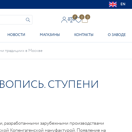
EN
0
0
0
НОВОСТИ
МАГАЗИНЫ
КОНТАКТЫ
О ЗАВОДЕ
ни традиции» в Москве
ВОПИСЬ. СТУПЕНИ
ми, разработанными зарубежными производствами
ской Копенгагенской мануфактурой. Появление на