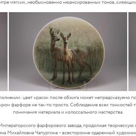
итре мягких, необыкновенно нюансированных тонов, сияющих 
олнении: цвет красок после обжига может непредсказуемо пом
ром фарфоре не так-то просто. Соблюдение всех тонкостей т
понимания материала и колоссального мастерства.
Императорского фарфорового завода, продолжая творческую л
ьяна Михайловна Чапургина – всесторонне одаренный художник