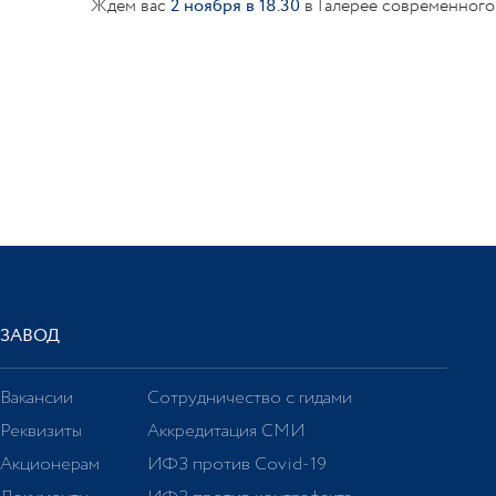
Ждем вас
2 ноября в 18.30
в Галерее современного 
ЗАВОД
Вакансии
Сотрудничество с гидами
Реквизиты
Аккредитация СМИ
Акционерам
ИФЗ против Covid-19