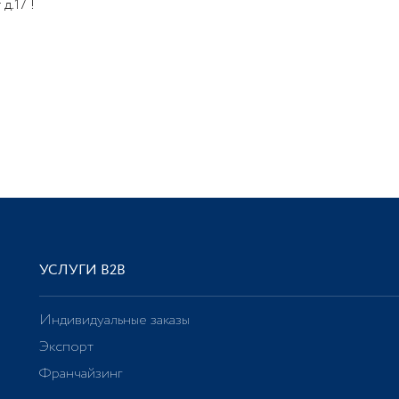
д.17 !
УСЛУГИ В2В
Индивидуальные заказы
Экспорт
Франчайзинг