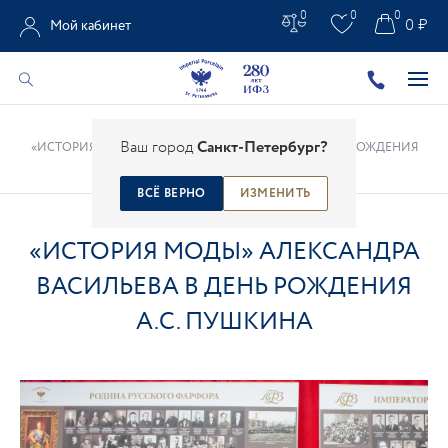
0
0
0
0 ₽
Мой кабинет
Главная
/
Все новости
/
Новости ИФЗ
/
Ваш город
Санкт-Петербург?
«ИСТОРИЯ МОДЫ» АЛЕКСАНДРА ВАСИЛЬЕВА В ДЕНЬ РОЖДЕНИЯ
А.С. ПУШКИНА
ВСЁ ВЕРНО
ИЗМЕНИТЬ
«ИСТОРИЯ МОДЫ» АЛЕКСАНДРА
ВАСИЛЬЕВА В ДЕНЬ РОЖДЕНИЯ
А.С. ПУШКИНА